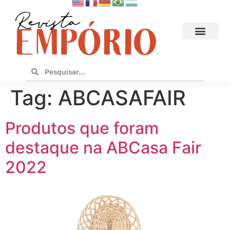
Hoteis e Destinos
Bares e Cafés
Design e Utilidades
No Empório
Tag:
ABCASAFAIR
Produtos que foram
destaque na ABCasa Fair
2022