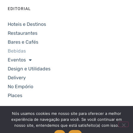
EDITORIAL
Hoteis e Destinos
Restaurantes
Bares e Cafés
Bebidas
Eventos
Design e Utilidades
Delivery
No Empório
Places
Nós usamos cookies me nosso site para oferecer a melhor
Copyright © 2025. Revista Empório. Todos os
experiência de navegação para você. Se você continuar em
direitos reservados.
nosso site, entendemos que está satisfeito(a) com isso.