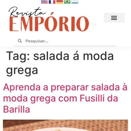
Hoteis e Destinos
Bares e Cafés
Design e Utilidades
No Empório
Tag:
salada á moda
grega
Aprenda a preparar salada à
moda grega com Fusilli da
Barilla