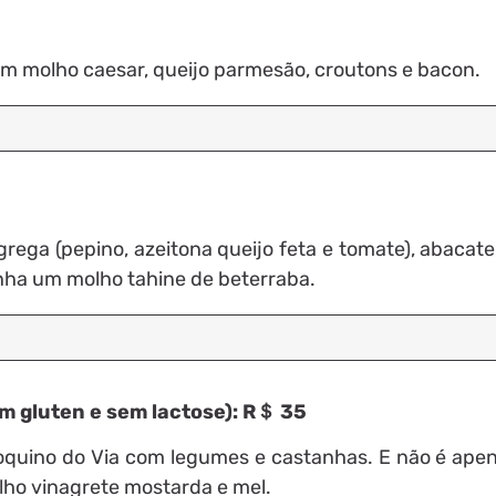
om molho caesar, queijo parmesão, croutons e bacon.
grega (pepino, azeitona queijo feta e tomate), abacate,
ha um molho tahine de beterraba.
m gluten e sem lactose): R＄ 35
quino do Via com legumes e castanhas. E não é apena
ho vinagrete mostarda e mel.