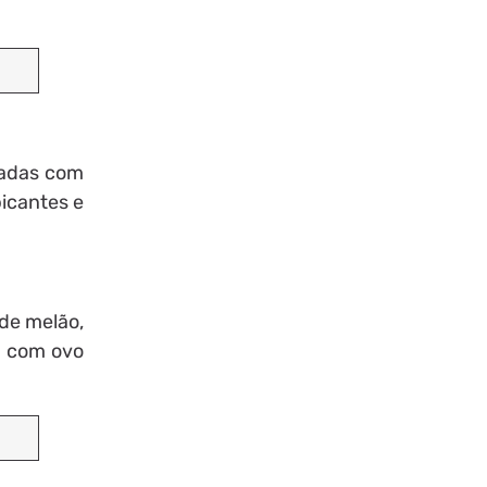
radas com
picantes e
 de melão,
a com ovo