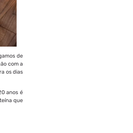
egamos de
nção com a
ra os dias
20 anos é
teína que