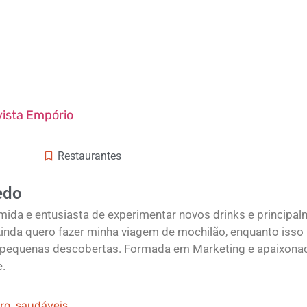
ista Empório
Restaurantes
edo
ida e entusiasta de experimentar novos drinks e principa
 Ainda quero fazer minha viagem de mochilão, enquanto isso
o pequenas descobertas. Formada em Marketing e apaixona
e.
iro
,
saudáveis