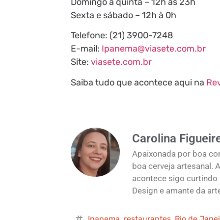
Domingo a quinta – 12h às 23h
Sexta e sábado – 12h à 0h
Telefone: (21) 3900-7248
E-mail:
Ipanema@viasete.com.br
Site:
viasete.com.br
Saiba tudo que acontece aqui na
Rev
Carolina Figueir
Apaixonada por boa com
boa cerveja artesanal.
acontece sigo curtind
Design e amante da art
Ipanema
,
restaurantes
,
Rio de Jane