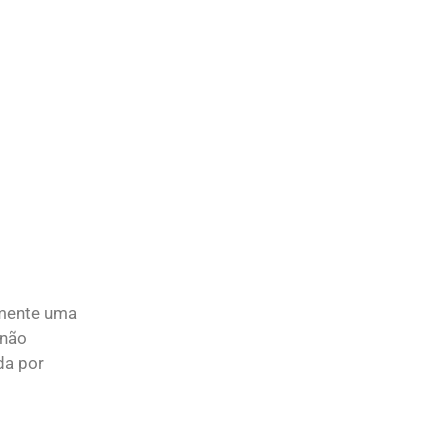
lmente uma
 não
da por