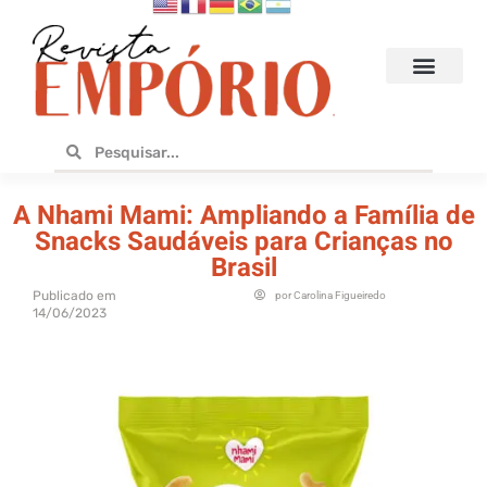
Hoteis e Destinos
Bares e Cafés
Design e Utilidades
No Empório
A Nhami Mami: Ampliando a Família de
Snacks Saudáveis para Crianças no
Brasil
Publicado em
por
Carolina Figueiredo
14/06/2023