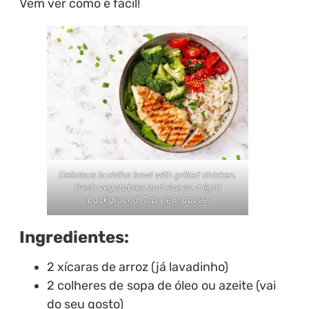
Vem ver como é fácil!
Delicious buddha bowl with grilled chicken,
fresh vegetables and rice on a light
background. Top view, above
Ingredientes:
2 xícaras de arroz (já lavadinho)
2 colheres de sopa de óleo ou azeite (vai
do seu gosto)