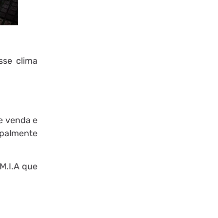
sse clima
e venda e
ipalmente
 M.I.A que