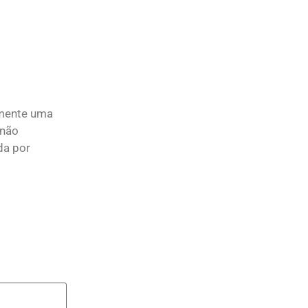
lmente uma
 não
da por