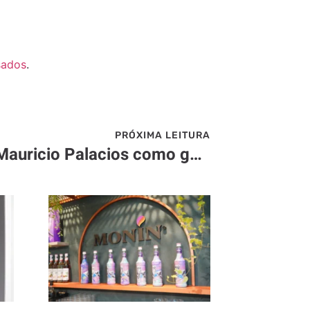
sados
.
PRÓXIMA LEITURA
Doña Paula nomeia Mauricio Palacios como gerente geral