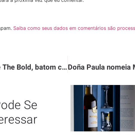
para a próxima vez que eu comentar.
 spam.
Saiba como seus dados em comentários são proces
Conheça Rouge Pur Couture The Bold, batom com acabamento brilhoso radiante Yves Saint Laurent Beauté
ode Se
eressar