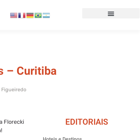
s – Curitiba
 Figueiredo
EDITORIAIS
a Florecki
!
Hoteis e Destinos