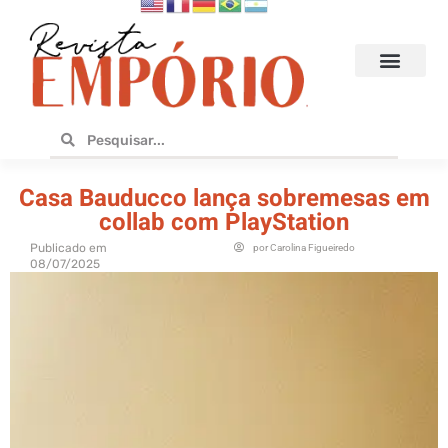
Hoteis e Destinos
Bares e Cafés
Design e Utilidades
No Empório
Casa Bauducco lança sobremesas em
collab com PlayStation
Publicado em
por
Carolina Figueiredo
08/07/2025