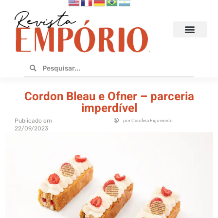
Hoteis e Destinos
Bares e Cafés
Design e Utilidades
No Empório
Cordon Bleau e Ofner – parceria
imperdível
Publicado em
por
Carolina Figueiredo
22/09/2023