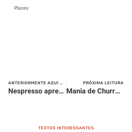
Places
ANTERIORMENTE AQUI NO SITE>>>
PRÓXIMA LEITURA
Nespresso apresenta novidades da Linha Barista Creations
Mania de Churrasco! – Continental Shopping
TEXTOS INTERESSANTES