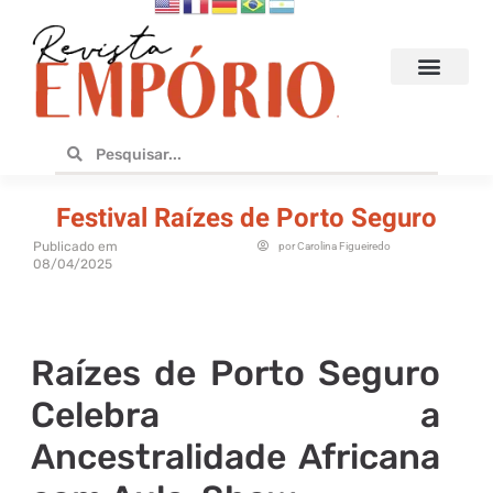
Hoteis e Destinos
Bares e Cafés
Design e Utilidades
No Empório
Festival Raízes de Porto Seguro
Publicado em
por
Carolina Figueiredo
08/04/2025
Raízes de Porto Seguro
Celebra a
Ancestralidade Africana