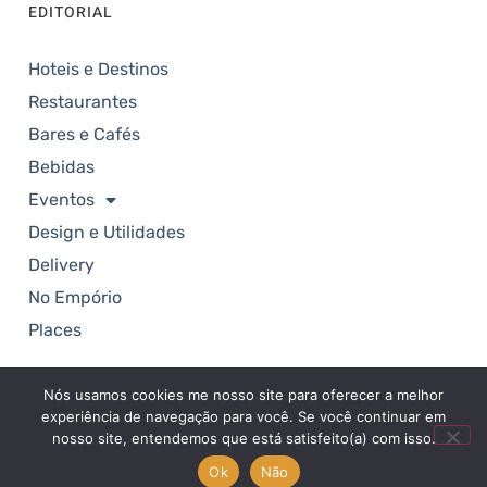
EDITORIAL
Hoteis e Destinos
Restaurantes
Bares e Cafés
Bebidas
Eventos
Design e Utilidades
Delivery
No Empório
Places
Nós usamos cookies me nosso site para oferecer a melhor
Copyright © 2025. Revista Empório. Todos os
experiência de navegação para você. Se você continuar em
direitos reservados.
nosso site, entendemos que está satisfeito(a) com isso.
Ok
Não