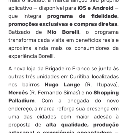
mais o acesso, a marca lançou seu próprio
aplicativo — disponível para
iOS e Android
—
que integra
programa de fidelidade,
promoções exclusivas e compras diretas
.
Batizado de
Mio Borelli
, o programa
transforma cada visita em benefícios reais e
aproxima ainda mais os consumidores da
experiência Borelli.
A nova loja da Brigadeiro Franco se junta às
outras três unidades em Curitiba, localizadas
nos bairros
Hugo Lange
(R. Itupava),
Mercês
(R. Fernando Simas) e no
Shopping
Palladium
. Com a chegada do novo
endereço, a marca reforça sua presença em
uma das cidades com maior adesão à
proposta de
alta qualidade, produção
artesanal e experiência encantadora
—