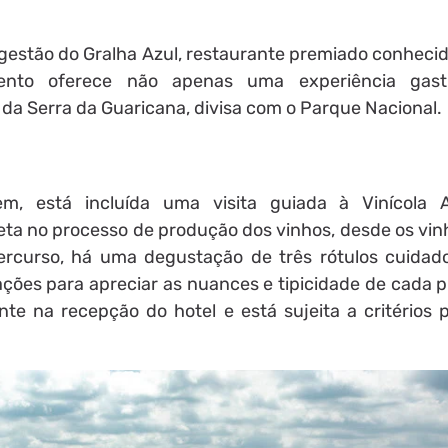
gestão do Gralha Azul, restaurante premiado conhecid
imento oferece não apenas uma experiência gast
a Serra da Guaricana, divisa com o Parque Nacional.
, está incluída uma visita guiada à Vinícola A
a no processo de produção dos vinhos, desde os vin
percurso, há uma degustação de três rótulos cuida
ções para apreciar as nuances e tipicidade de cada p
te na recepção do hotel e está sujeita a critérios p