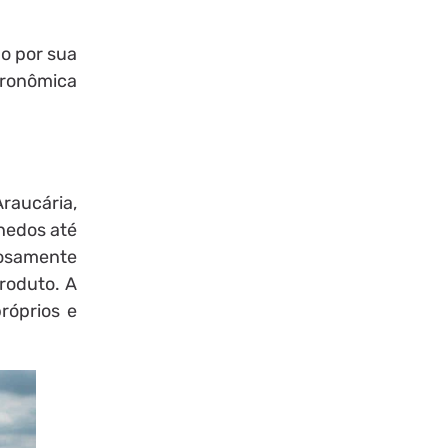
o por sua
ronômica
raucária,
hedos até
dosamente
roduto. A
róprios e