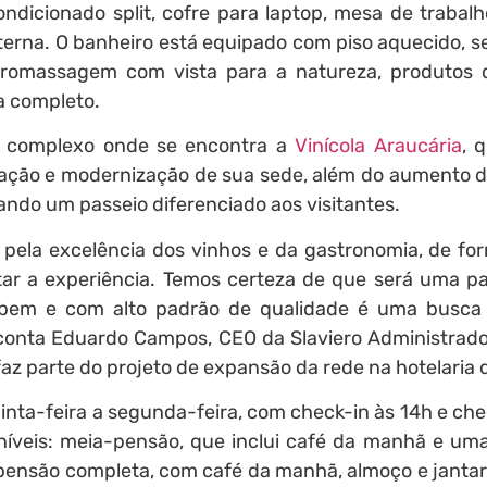
-condicionado split, cofre para laptop, mesa de trabalh
rna. O banheiro está equipado com piso aquecido, s
dromassagem com vista para a natureza, produtos
a completo.
o complexo onde se encontra a
Vinícola Araucária
, 
ação e modernização de sua sede, além do aumento d
nando um passeio diferenciado aos visitantes.
a pela excelência dos vinhos e da gastronomia, de fo
ar a experiência. Temos certeza de que será uma pa
 bem e com alto padrão de qualidade é uma busca
, conta Eduardo Campos, CEO da Slaviero Administrado
z parte do projeto de expansão da rede na hotelaria d
nta-feira a segunda-feira, com check-in às 14h e che
oníveis: meia-pensão, que inclui café da manhã e uma
u pensão completa, com café da manhã, almoço e janta