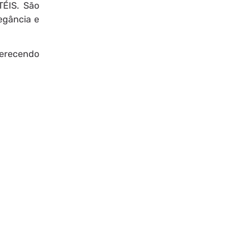
TÉIS. São
egância e
erecendo