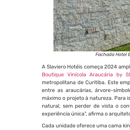
Fachada Hotel B
A Slaviero Hotéis começa 2024 amp
Boutique Vinícola Araucária by Sl
metropolitana de Curitiba. Este em
entre as araucárias, árvore-símbol
máximo o projeto à natureza. Para i
natural, sem perder de vista o co
experiência única”, afirma o arquitet
Cada unidade oferece uma cama king 