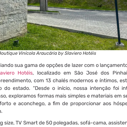
outique Vinícola Araucária by Slaviero Hotéis
liando sua gama de opções de lazer com o lançament
aviero Hotéis
, localizado em São José dos Pinhai
preendimento, com 13 chalés modernos e íntimos, est
o do estado. “Desde o início, nossa intenção foi in
sso, exploramos formas mais simples e materiais em s
nforto e aconchego, a fim de proporcionar aos hós
o.
size, TV Smart de 50 polegadas, sofá-cama, assistent