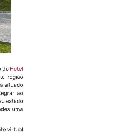
o do
Hotel
s, região
á situado
tegrar ao
eu estado
pedes uma
e virtual