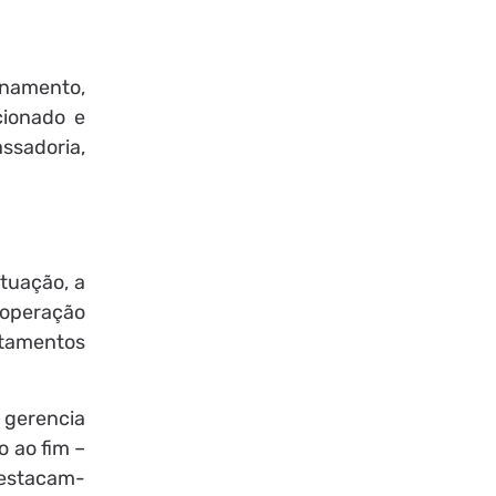
onamento,
cionado e
assadoria,
atuação, a
m operação
rtamentos
 gerencia
o ao fim –
 destacam-