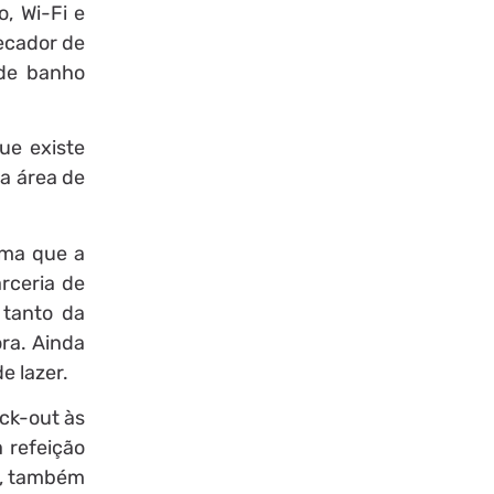
o, Wi-Fi e
ecador de
 de banho
que existe
a área de
rma que a
rceria de
 tanto da
ra. Ainda
e lazer.
ck-out às
 refeição
r, também