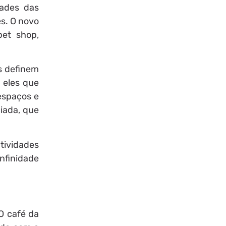
dades das
es. O novo
pet shop,
os definem
 eles que
 espaços e
iada, que
tividades
infinidade
O café da