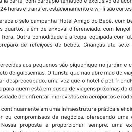
 la carte, com cardápio temático e exclusivo de aco
24 horas e transfer, estacionamento e wi-fi são cortes
oferece o selo campanha ‘Hotel Amigo do Bebê’, com b
s quartos, além de enxoval diferenciado, com lençol 
r hora. Outra comodidade é a copa, equipada com ute
 preparo de refeições de bebês. Crianças até sete
ferecidas aos pequenos são piquenique no jardim e 
eto de guloseimas. O turista que não abre mão de vi
ar despreocupado, uma vez que o hotel é pet friendly
para quem está em busca de viagens próximas do do
ssidade de enfrentar imprevistos em aeroportos e rodo
 continuamente em uma infraestrutura prática e efici
zer ou compromissos de negócios, oferecendo uma
. Nossa proposta é proporcionar, sempre, uma ex