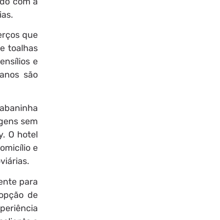
rdo com a
ias.
erços que
e toalhas
nsílios e
 anos são
cabaninha
agens sem
. O hotel
micílio e
viárias.
ente para
 opção de
periência