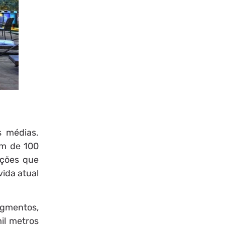
s médias.
ém de 100
ações que
vida atual
egmentos,
il metros