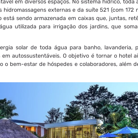
tável em diversos espaços. No sistema hídrico, toda 
as hidromassagens externas e da suíte 521 (com 172 m
ano está sendo armazenada em caixas que, juntas, ret
água utilizada para irrigação dos jardins, que som
rgia solar de toda água para banho, lavanderia, p
em autossustentáveis. O objetivo é tornar o hotel a
do o bem-estar de hóspedes e colaboradores, além d