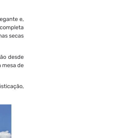
egante e,
 completa
nas secas
vão desde
om mesa de
sticação,