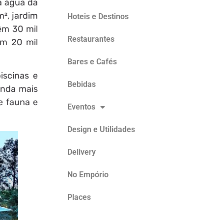
a água da
², jardim
Hoteis e Destinos
êm 30 mil
Restaurantes
am 20 mil
Bares e Cafés
iscinas e
Bebidas
inda mais
e fauna e
Eventos
Design e Utilidades
Delivery
No Empório
Places