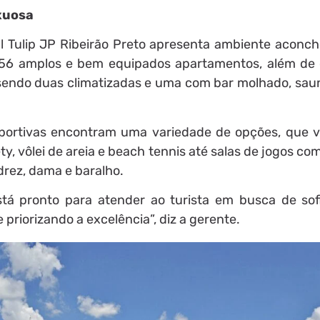
xuosa
l Tulip JP Ribeirão Preto apresenta ambiente aconch
56 amplos e bem equipados apartamentos, além de
, sendo duas climatizadas e uma com bar molhado, sau
sportivas encontram uma variedade de opções, que 
y, vôlei de areia e beach tennis até salas de jogos c
drez, dama e baralho.
stá pronto para atender ao turista em busca de sofi
priorizando a excelência”, diz a gerente.