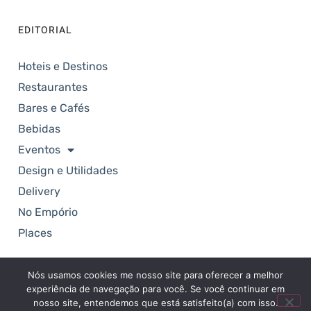
EDITORIAL
Hoteis e Destinos
Restaurantes
Bares e Cafés
Bebidas
Eventos
Design e Utilidades
Delivery
No Empório
Places
Nós usamos cookies me nosso site para oferecer a melhor
Copyright © 2025. Revista Empório. Todos os
experiência de navegação para você. Se você continuar em
direitos reservados.
nosso site, entendemos que está satisfeito(a) com isso.