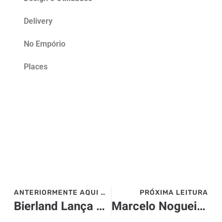
Delivery
No Empório
Places
ANTERIORMENTE AQUI NO SITE>>>
PRÓXIMA LEITURA
Bierland Lança Glamm: O Energético com Menos Açúcar e Mais Sabor
Marcelo Nogueira é o novo Chef Executivo do Bourbon Atibaia