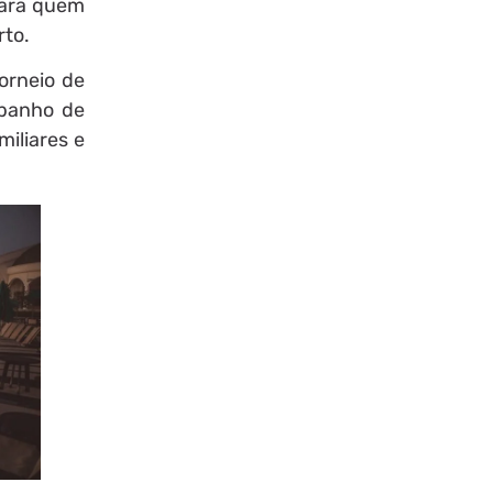
Para quem
rto.
orneio de
, banho de
iliares e