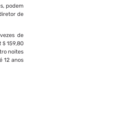
ns, podem
diretor de
 vezes de
 R＄159,80
ro noites
é 12 anos