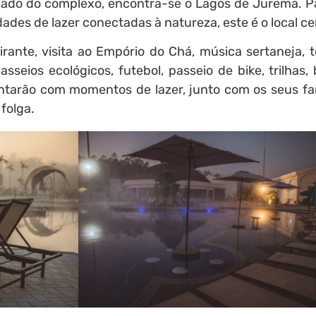
 lado do complexo, encontra-se o Lagos de Jurema. 
dades de lazer conectadas à natureza, este é o local ce
ante, visita ao Empório do Chá, música sertaneja, t
asseios ecológicos, futebol, passeio de bike, trilhas
ntarão com momentos de lazer, junto com os seus fam
 folga.