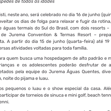
óspedes de todas as idades
ti, neste ano, será celebrado no dia 16 de junho (quin
itar os dias de folga para relaxar e fugir da rotina
de águas termais do Sul do Brasil, com dois resorts –
 de Jurema Convention & Termas Resort – prep
a. A partir do dia 15 de junho (quarta-feira) até 19
rsas atividades voltadas para toda família.
 para quem busca uma hospedagem de alto padrão e
crianças e os adolescentes poderão desfrutar de a
ojetados pela equipe do Jurema Águas Quentes, div
, noite do pijama e luau.
 os pequenos o luau e o show especial da casa. Al
articipar de torneios de sinuca e mini golf, beach tenn
enni.