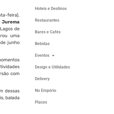
Hoteis e Destinos
ta-feira).
Restaurantes
,
Jurema
 Lagos de
Bares e Cafés
arou uma
 de junho
Bebidas
Eventos
 momentos
tividades
Design e Utilidades
ersão com
Delivery
No Empório
ém dessas
is, balada
Places