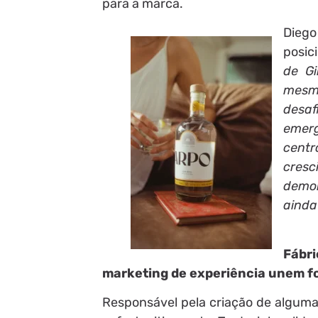
para a marca.
Diego
posic
de Gi
mesmo
desa
emerg
centr
cresc
demon
ainda
Fábri
marketing de experiência unem fo
Responsável pela criação de algumas