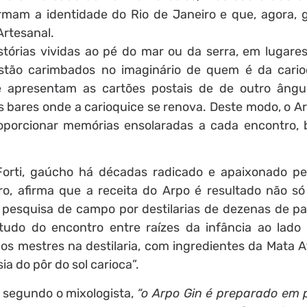
ormam a identidade do Rio de Janeiro e que, agora,
Artesanal.
stórias vividas ao pé do mar ou da serra, em lugare
stão carimbados no imaginário de quem é da cari
 apresentam as cartões postais de de outro ângul
s bares onde a carioquice se renova. Deste modo, o A
porcionar memórias ensolaradas a cada encontro, 
Forti, gaúcho há décadas radicado e apaixonado pe
ro, afirma que a receita do Arpo é resultado não s
 pesquisa de campo por destilarias de dezenas de pa
tudo do encontro entre raízes da infância ao lado
anos mestres na destilaria, com ingredientes da Mata A
ia do pôr do sol carioca”.
 segundo o mixologista,
“o Arpo Gin é preparado em