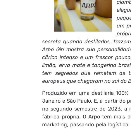
alamb
eleg
peque
um pr
próp
secreta quando destilados, trazem 
Arpo Gin mostra sua personalidad
cítrico intenso e um frescor pou
limão, erva mate e tangerina brasi
tem segredos que remetem às tra
europeus que chegaram no sul do Bra
Produzido em uma destilaria 100% 
Janeiro e São Paulo. E, a partir do 
no segundo semestre de 2023, a m
fábrica própria. O Arpo tem mais d
marketing, passando pela logística