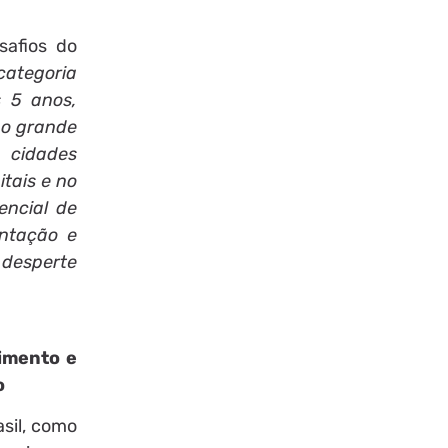
safios do
categoria
s 5 anos,
 o grande
 cidades
tais e no
encial de
entação e
 desperte
nimento e
o
sil, como