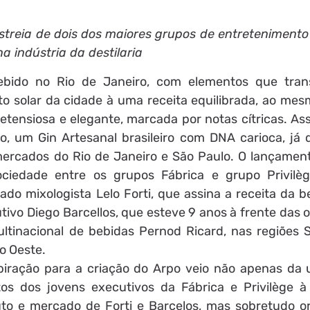
reia de dois dos maiores grupos de entretenimento 
a indústria da destilaria
ebido no Rio de Janeiro, com elementos que tran
ito solar da cidade à uma receita equilibrada, ao me
etensiosa e elegante, marcada por notas cítricas. As
o, um Gin Artesanal brasileiro com DNA carioca, já d
ercados do Rio de Janeiro e São Paulo. O lançament
ociedade entre os grupos Fábrica e grupo Privil
ado mixologista Lelo Forti, que assina a receita da b
tivo Diego Barcellos, que esteve 9 anos à frente das
ltinacional de bebidas Pernod Ricard, nas regiões 
o Oeste.
piração para a criação do Arpo veio não apenas da 
tos dos jovens executivos da Fábrica e Privilège à
to e mercado de Forti e Barcelos, mas sobretudo o