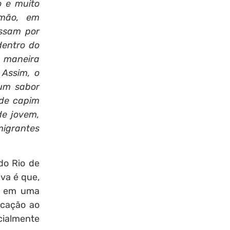
o e muito
 mão, em
assam por
dentro do
 maneira
 Assim, o
 um sabor
 de capim
de jovem,
igrantes
do Rio de
iva é que,
as em uma
icação ao
cialmente