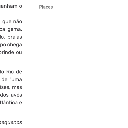
 ganham o
Places
s que não
oca gema,
o, praias
rpo chega
brinde ou
lo Rio de
ó de “uma
íses, mas
 dos avós
tlântica e
 pequenos