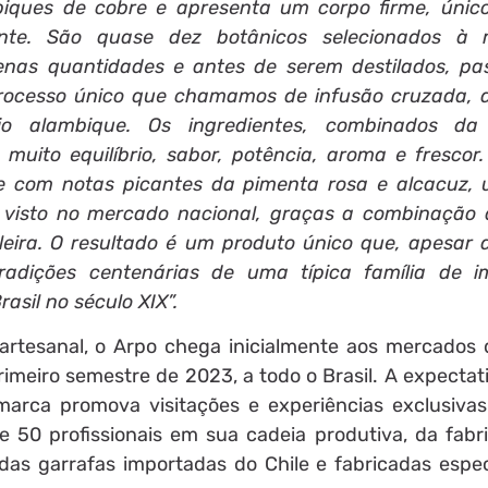
iques de cobre e apresenta um corpo firme, únic
ante. São quase dez botânicos selecionados à
nas quantidades e antes de serem destilados, p
ocesso único que chamamos de infusão cruzada, 
rio alambique. Os ingredientes, combinados da
muito equilíbrio, sabor, potência, aroma e frescor.
e com notas picantes da pimenta rosa e alcacuz,
co visto no mercado nacional, graças a combinação
leira. O resultado é um produto único que, apesar 
dições centenárias de uma típica família de im
sil no século XIX”.
artesanal, o Arpo chega inicialmente aos mercados 
primeiro semestre de 2023, a todo o Brasil. A expectat
arca promova visitações e experiências exclusiv
e 50 profissionais em sua cadeia produtiva, da fabr
 das garrafas importadas do Chile e fabricadas espe