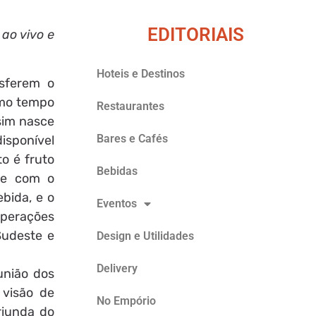
EDITORIAIS
ao vivo e
Hoteis e Destinos
sferem o
smo tempo
Restaurantes
sim nasce
Bares e Cafés
isponível
o é fruto
Bebidas
ège com o
ebida, e o
Eventos
 operações
Sudeste e
Design e Utilidades
Delivery
união dos
 visão de
No Empório
riunda do