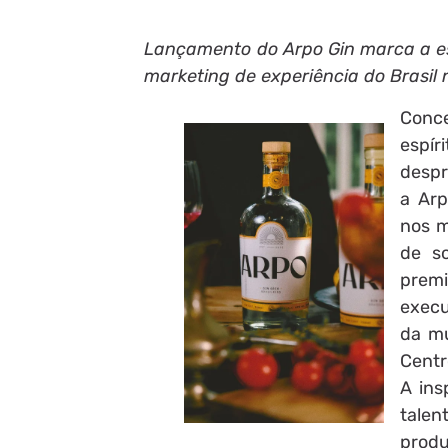
Lançamento do Arpo Gin marca a est
marketing de experiência do Brasil n
Conc
espír
despr
a Arp
nos m
de s
premi
execu
da mu
Centr
A ins
talen
produ