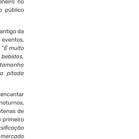
oneiro no
o público
antigo da
e eventos,
 “
É muito
 bebidas,
e tamanha
a pitada
o encantar
noturnos,
entenas de
u primeiro
sificação
o mercado