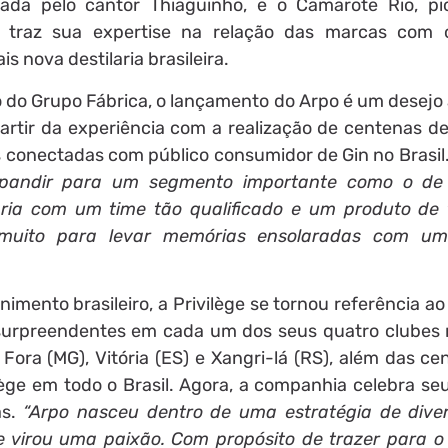
erada pelo cantor Thiaguinho, e o Camarote Rio, pi
a traz sua expertise na relação das marcas com 
 nova destilaria brasileira.
 do Grupo Fábrica, o lançamento do Arpo é um desejo 
partir da experiência com a realização de centenas d
conectadas com público consumidor de Gin no Brasil.
expandir para um segmento importante como o de
aria com um time tão qualificado e um produto d
 muito para levar memórias ensolaradas com um
mento brasileiro, a Privilège se tornou referência a
 surpreendentes em cada um dos seus quatro clubes 
 Fora (MG), Vitória (ES) e Xangri-lá (RS), além das c
ilège em todo o Brasil. Agora, a companhia celebra se
as.
“Arpo nasceu dentro de uma estratégia de diver
e virou uma paixão. Com propósito de trazer para 