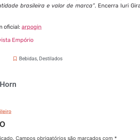
tidade brasileira e valor de marca”
. Encerra Iuri Gir
 oficial:
arpogin
ista Empório
Bebidas
,
Destilados
 Horn
ileiro
io
icado.
Campos obrigatórios são marcados com
*