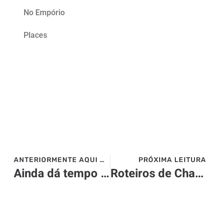
No Empório
Places
ANTERIORMENTE AQUI NO SITE>>>
PRÓXIMA LEITURA
Ainda dá tempo de aproveitar o 20º Festival Bom Gourmet Curitiba!
Roteiros de Charme: 11 Novos Hotéis Sustentáveis se Juntam ao Guia 2025