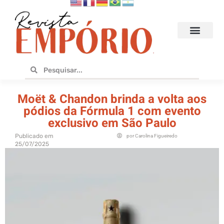
Hoteis e Destinos
Bares e Cafés
Design e Utilidades
No Empório
Moët & Chandon brinda a volta aos
pódios da Fórmula 1 com evento
exclusivo em São Paulo
Publicado em
por
Carolina Figueiredo
25/07/2025