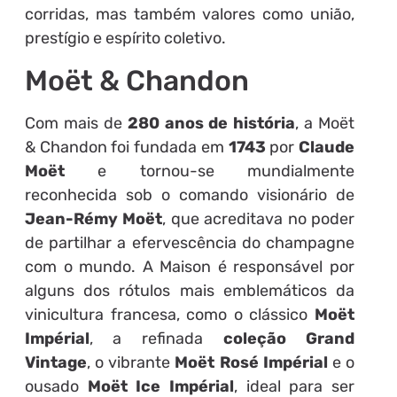
corridas, mas também valores como união,
prestígio e espírito coletivo.
Moët & Chandon
Com mais de
280 anos de história
, a Moët
& Chandon foi fundada em
1743
por
Claude
Moët
e tornou-se mundialmente
reconhecida sob o comando visionário de
Jean-Rémy Moët
, que acreditava no poder
de partilhar a efervescência do champagne
com o mundo. A Maison é responsável por
alguns dos rótulos mais emblemáticos da
vinicultura francesa, como o clássico
Moët
Impérial
, a refinada
coleção Grand
Vintage
, o vibrante
Moët Rosé Impérial
e o
ousado
Moët Ice Impérial
, ideal para ser