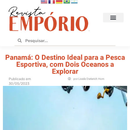
Hoteis e Destinos
Bares e Cafés
Design e Utilidades
No Empório
Panamá: O Destino Ideal para a Pesca
Esportiva, com Dois Oceanos a
Explorar
Publicado em
por
Lisiele Dieterich Horn
30/05/2023