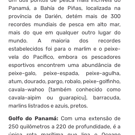
um dos pontos de pesca mais incríveis do
Panamá, a Bahía de Piñas, localizada na
província de Darién, detém mais de 300
recordes mundiais de pesca em alto mar,
mais do que em qualquer outro lugar do
mundo. A maioria dos recordes
estabelecidos foi para o marlim e o peixe-
vela do Pacífico, embora os pescadores
esportivos encontrem uma abundância de
peixe-galo, peixe-espada, peixe-agulha,
atum, dourado, pargo, robalo, peixe-golfinho,
cavala-wahoo (também conhecido como
cavala-aipim ou guarapicu), barracuda,
marlins listrados e azuis, pretos.
Golfo do Panamá:
Com uma extensão de
250 quilômetros a 220 de profundidade, é a
única rota marítima que liga o Oceano