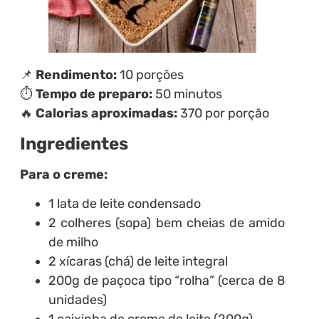
📌
Rendimento:
10 porções
⏱
Tempo de preparo:
50 minutos
🔥
Calorias aproximadas:
370 por porção
Ingredientes
Para o creme:
1 lata de leite condensado
2 colheres (sopa) bem cheias de amido
de milho
2 xícaras (chá) de leite integral
200g de paçoca tipo “rolha” (cerca de 8
unidades)
1 caixinha de creme de leite (200g)