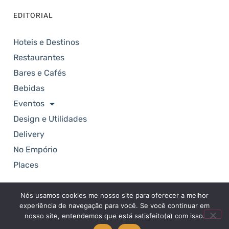
EDITORIAL
Hoteis e Destinos
Restaurantes
Bares e Cafés
Bebidas
Eventos
Design e Utilidades
Delivery
No Empório
Places
Nós usamos cookies me nosso site para oferecer a melhor
Copyright © 2025. Revista Empório. Todos os
experiência de navegação para você. Se você continuar em
direitos reservados.
nosso site, entendemos que está satisfeito(a) com isso.