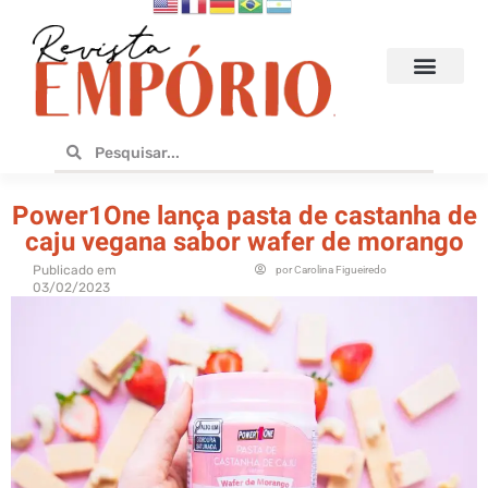
Hoteis e Destinos
Bares e Cafés
Design e Utilidades
No Empório
Power1One lança pasta de castanha de
caju vegana sabor wafer de morango
Publicado em
por
Carolina Figueiredo
03/02/2023