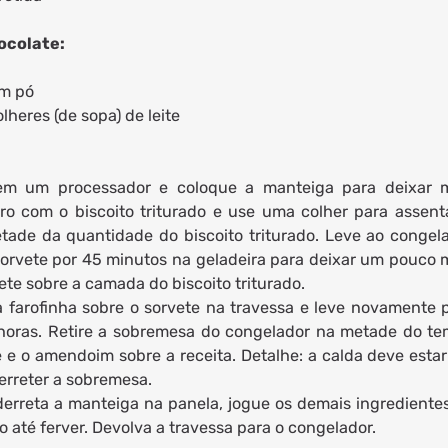
ocolate:
em pó
lheres (de sopa) de leite
o em um processador e coloque a manteiga para deixar 
ro com o biscoito triturado e use uma colher para assent
tade da quantidade do biscoito triturado. Leve ao congel
sorvete por 45 minutos na geladeira para deixar um pouco 
ete sobre a camada do biscoito triturado.
 farofinha sobre o sorvete na travessa e leve novamente 
horas. Retire a sobremesa do congelador na metade do t
e e o amendoim sobre a receita. Detalhe: a calda deve esta
erreter a sobremesa.
 derreta a manteiga na panela, jogue os demais ingrediente
até ferver. Devolva a travessa para o congelador.