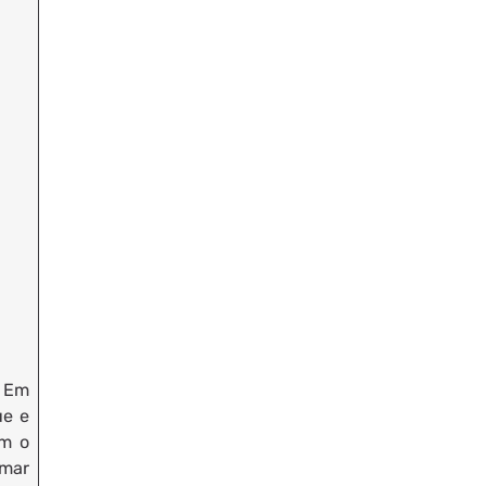
. Em
ue e
om o
rmar