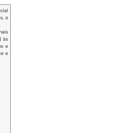
cial
s, o
.
mais
) às
os e
ce e