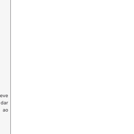
Leve
 dar
e ao