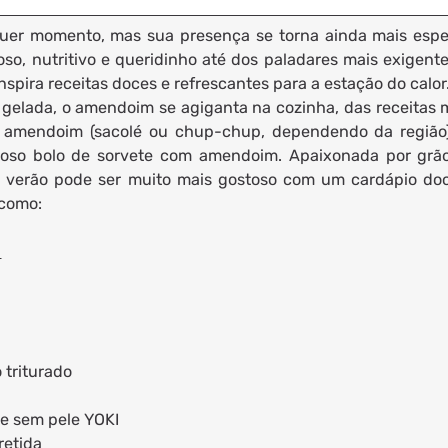
uer momento, mas sua presença se torna ainda mais espe
so, nutritivo e queridinho até dos paladares mais exigente
pira receitas doces e refrescantes para a estação do calor
gelada, o amendoim se agiganta na cozinha, das receitas 
e amendoim (sacolé ou chup-chup, dependendo da região
ioso bolo de sorvete com amendoim. Apaixonada por grã
o verão pode ser muito mais gostoso com um cardápio do
 como:
m
 triturado
 e sem pele YOKI
retida