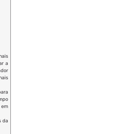
mais
ar a
ador
mais
para
empo
r em
s da