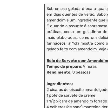
Sobremesa gelada é boa a qualq
em dias quentes de verão. Saboro
amendoim é um ingrediente que ins
E quando o assunto é sobremesa 
práticas, como um geladinho d
mais elaboradas, como um delic
farináceos, a Yoki mostra como 
gelado feito com amendoim. Veja
Bolo de Sorvete com Amendoi
Tempo de preparo:
9 horas
Rendimento:
8 pessoas
Ingredientes:
2 xícaras de biscoito amanteigado
1 pote de sorvete de creme
1 1/2 xícara de amendoim torrado
4 colheres (de sopa) manteiga der