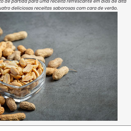
 de partida para uma receita refrescante em dias de alta
uatro deliciosas receitas saborosas com cara de verão.