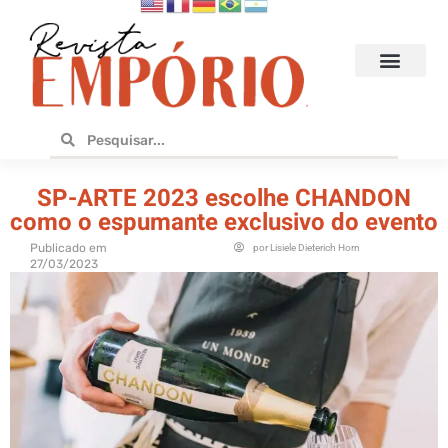
Hoteis e Destinos
Bares e Cafés
Design e Utilidades
No Empório
SP-ARTE 2023 escolhe CHANDON
como o espumante exclusivo do evento
Publicado em
por
Lisiele Dieterich Horn
27/03/2023