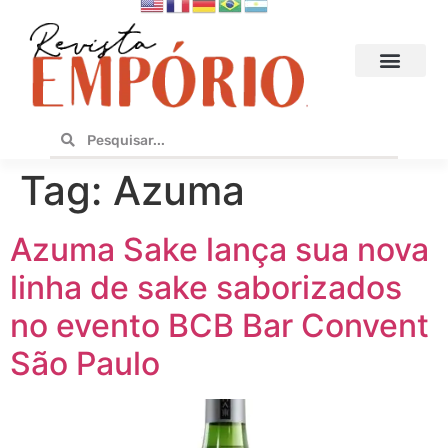
Hoteis e Destinos
Bares e Cafés
Design e Utilidades
No Empório
Tag:
Azuma
Azuma Sake lança sua nova
linha de sake saborizados
no evento BCB Bar Convent
São Paulo