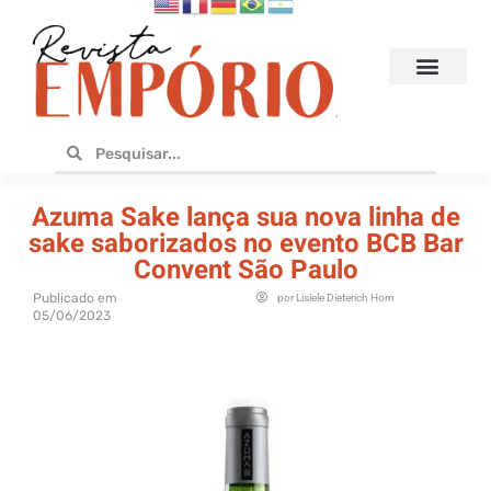
Hoteis e Destinos
Bares e Cafés
Design e Utilidades
No Empório
Azuma Sake lança sua nova linha de
sake saborizados no evento BCB Bar
Convent São Paulo
Publicado em
por
Lisiele Dieterich Horn
05/06/2023