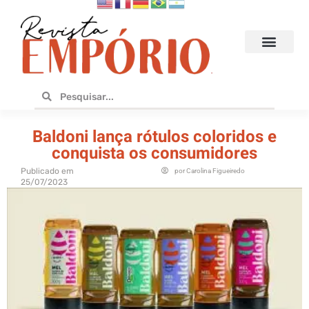
Hoteis e Destinos
Bares e Cafés
Design e Utilidades
No Empório
Baldoni lança rótulos coloridos e
conquista os consumidores
Publicado em
por
Carolina Figueiredo
25/07/2023