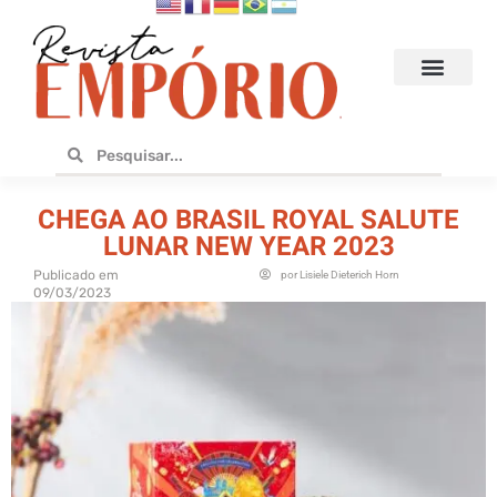
Hoteis e Destinos
Bares e Cafés
Design e Utilidades
No Empório
CHEGA AO BRASIL ROYAL SALUTE
LUNAR NEW YEAR 2023
Publicado em
por
Lisiele Dieterich Horn
09/03/2023