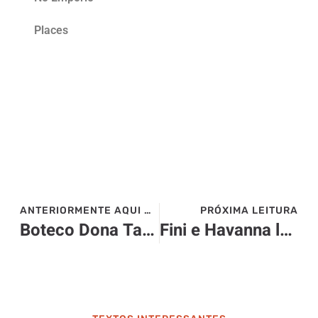
Places
ANTERIORMENTE AQUI NO SITE>>>
PRÓXIMA LEITURA
Boteco Dona Tati: consagrada casa de samba
Fini e Havanna lançam juntas exclusivo de ovo de Páscoa