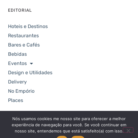
EDITORIAL
Hoteis e Destinos
Restaurantes
Bares e Cafés
Bebidas
Eventos
Design e Utilidades
Delivery
No Empório
Places
Nós usamos cookies me nosso site para oferecer a melhor
Copyright © 2025. Revista Empório. Todos os
experiência de navegação para você. Se você continuar em
direitos reservados.
nosso site, entendemos que está satisfeito(a) com isso.