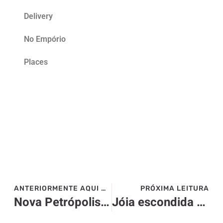
Delivery
No Empório
Places
ANTERIORMENTE AQUI NO SITE>>>
PRÓXIMA LEITURA
Nova Petrópolis-RS: O refúgio refrescante para o verão
Jóia escondida do Caribe, Anguilla tem festivais imperdíveis em 2024