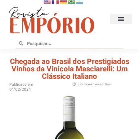
Hoteis e Destinos
Bares e Cafés
Design e Utilidades
No Empório
Chegada ao Brasil dos Prestigiados
Vinhos da Vinícola Masciarelli: Um
Clássico Italiano
Publicado em
por
Lisiele Dieterich Horn
01/02/2024