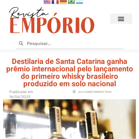
Hoteis e Destinos
Bares e Cafés
Design e Utilidades
No Empório
Destilaria de Santa Catarina ganha
prêmio internacional pelo lançamento
do primeiro whisky brasileiro
produzido em solo nacional
Publicado em
por
Lisiele Dieterich Horn
16/06/2023