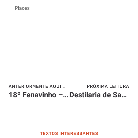
Places
ANTERIORMENTE AQUI NO SITE>>>
PRÓXIMA LEITURA
18º Fenavinho – Bento Gonçalves
Destilaria de Santa Catarina ganha prêmio internacional pelo lançamento do primeiro whisky brasileiro produzido em solo nacional
TEXTOS INTERESSANTES