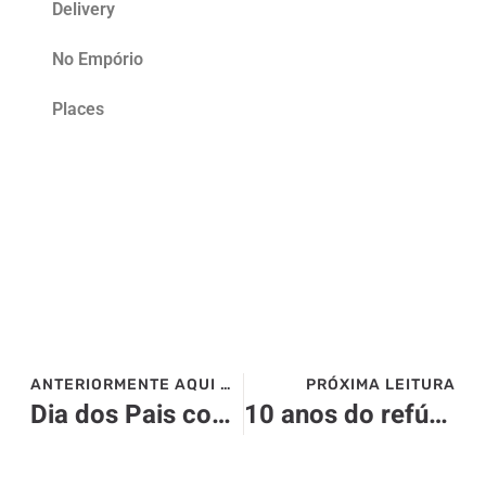
Delivery
No Empório
Places
ANTERIORMENTE AQUI NO SITE>>>
PRÓXIMA LEITURA
Dia dos Pais com churrasco premium e programação especial no Bourbon Cataratas do Iguaçu Thermas Eco Resort
10 anos do refúgio AMANOI na costa do Vietnã