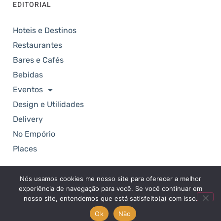
EDITORIAL
Hoteis e Destinos
Restaurantes
Bares e Cafés
Bebidas
Eventos
Design e Utilidades
Delivery
No Empório
Places
Nós usamos cookies me nosso site para oferecer a melhor
Copyright © 2025. Revista Empório. Todos os
experiência de navegação para você. Se você continuar em
direitos reservados.
nosso site, entendemos que está satisfeito(a) com isso.
Ok
Não