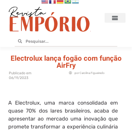
Hoteis e Destinos
Bares e Cafés
Design e Utilidades
No Empório
Electrolux lança fogão com função
AirFry
Publicado em
por
Carolina Figueiredo
06/11/2023
A Electrolux, uma marca consolidada em
quase 70% dos lares brasileiros, acaba de
apresentar ao mercado uma inovação que
promete transformar a experiência culinária