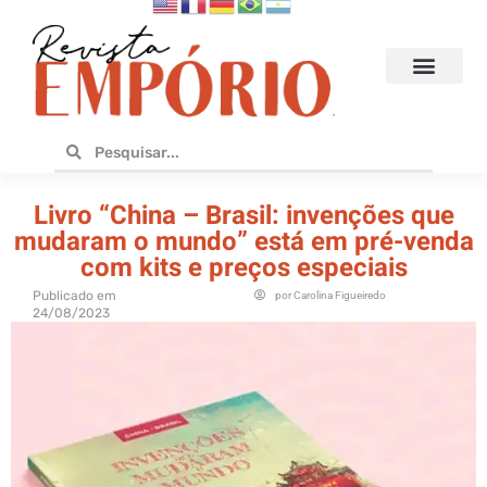
Hoteis e Destinos
Bares e Cafés
Design e Utilidades
No Empório
Livro “China – Brasil: invenções que
mudaram o mundo” está em pré-venda
com kits e preços especiais
Publicado em
por
Carolina Figueiredo
24/08/2023