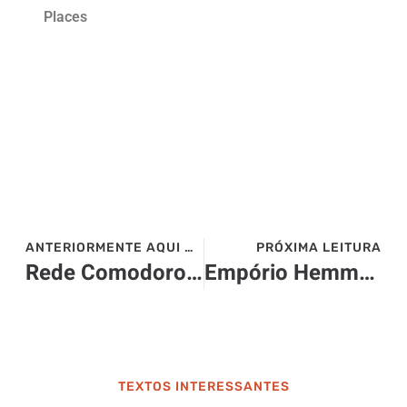
Places
ANTERIORMENTE AQUI NO SITE>>>
PRÓXIMA LEITURA
Rede Comodoro apresenta as novidades da hora do almoço
Empório Hemmer – Blumenau – 2023
TEXTOS INTERESSANTES