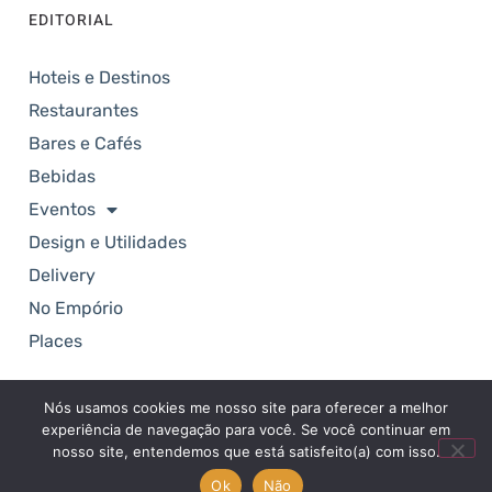
EDITORIAL
Hoteis e Destinos
Restaurantes
Bares e Cafés
Bebidas
Eventos
Design e Utilidades
Delivery
No Empório
Places
Nós usamos cookies me nosso site para oferecer a melhor
Copyright © 2025. Revista Empório. Todos os
experiência de navegação para você. Se você continuar em
direitos reservados.
nosso site, entendemos que está satisfeito(a) com isso.
Ok
Não