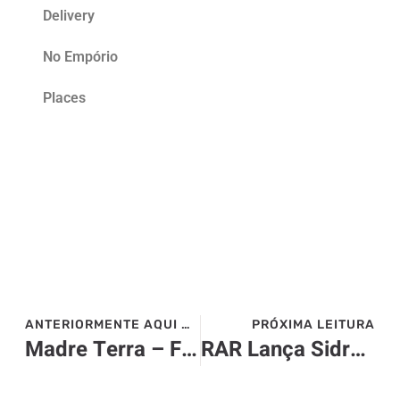
Delivery
No Empório
Places
ANTERIORMENTE AQUI NO SITE>>>
PRÓXIMA LEITURA
Madre Terra – Flores da Cunha – RS
RAR Lança Sidre: A Nova Sidra Premium dos Campos de Cima da Serra