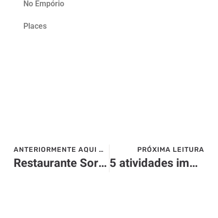
No Empório
Places
ANTERIORMENTE AQUI NO SITE>>>
PRÓXIMA LEITURA
Restaurante Sorriso Baiano – Verão na Bahia com boa comida
5 atividades imperdíveis de Punta Cana