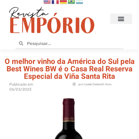
Hoteis e Destinos
Bares e Cafés
Design e Utilidades
No Empório
O melhor vinho da América do Sul pela
Best Wines BW é o Casa Real Reserva
Especial da Viña Santa Rita
Publicado em
por
Lisiele Dieterich Horn
06/03/2023