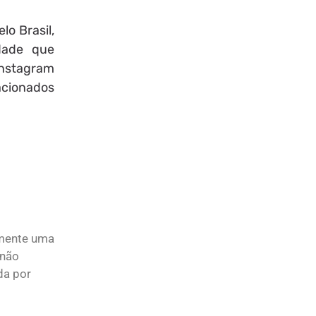
o Brasil,
dade que
Instagram
acionados
lmente uma
 não
da por