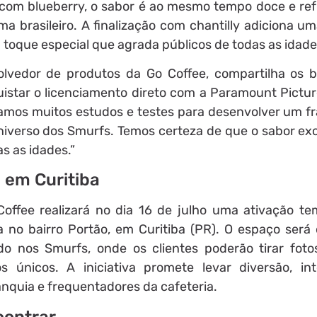
com blueberry, o sabor é ao mesmo tempo doce e ref
a brasileiro. A finalização com chantilly adiciona u
toque especial que agrada públicos de todas as idade
olvedor de produtos da Go Coffee, compartilha os b
istar o licenciamento direto com a Paramount Pictur
amos muitos estudos e testes para desenvolver um f
 universo dos Smurfs. Temos certeza de que o sabor ex
s as idades.”
s em Curitiba
offee realizará no dia 16 de julho uma ativação te
a no bairro Portão, em Curitiba (PR). O espaço será
do nos Smurfs, onde os clientes poderão tirar fot
 únicos. A iniciativa promete levar diversão, in
nquia e frequentadores da cafeteria.
contrar