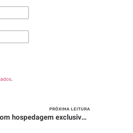
sados
.
PRÓXIMA LEITURA
Festival de Inverno com hospedagem exclusiva no I Am Boutique Hotel