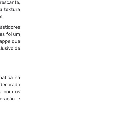
rescante,
ma textura
s.
astidores
es foi um
rappe que
clusivo de
mática na
 decorado
os com os
teração e