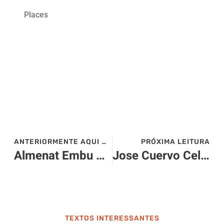
Places
ANTERIORMENTE AQUI NO SITE>>>
PRÓXIMA LEITURA
Almenat Embu das Artes: Renovação Elegante com a Abertura do Restaurante Japi, Tapestry Collection by Hilton
Jose Cuervo Celebra dia 22 o “Dia da Margarita” em Bares e Restaurantes de Curitiba
TEXTOS INTERESSANTES