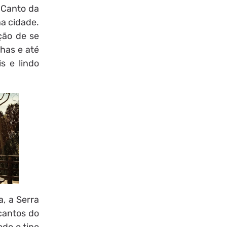
s Canto da
a cidade.
ção de se
lhas e até
s e lindo
, a Serra
 cantos do