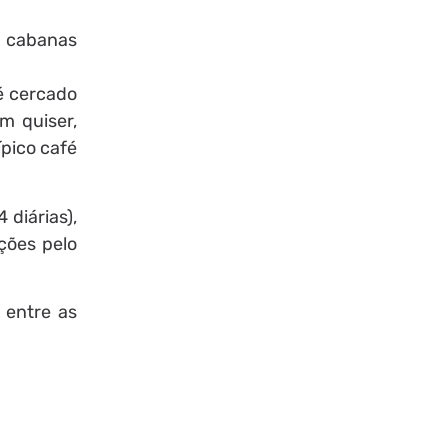
e cabanas
 é cercado
m quiser,
ípico café
 diárias),
ções pelo
 entre as