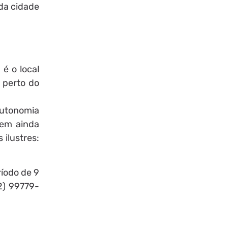
 da cidade
 é o local
 perto do
autonomia
uem ainda
 ilustres:
ríodo de 9
12) 99779-