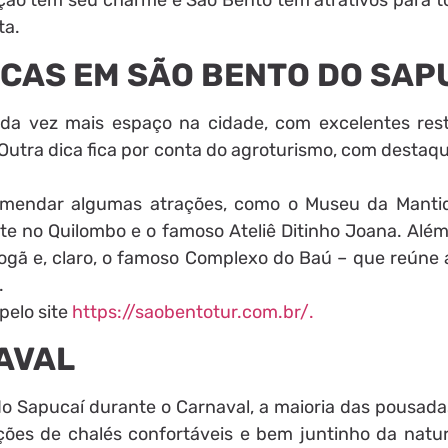
ção tem seu charme e São Bento tem atrativos para to
ta.
ICAS EM SÃO BENTO DO SAP
da vez mais espaço na cidade, com excelentes res
 Outra dica fica por conta do agroturismo, com destaq
comendar algumas atrações, como o Museu da Mantiq
te no Quilombo e o famoso Ateliê Ditinho Joana. Além
gã e, claro, o famoso Complexo do Baú – que reúne 
.
pelo site
https://saobentotur.com.br/.
AVAL
 Sapucaí durante o Carnaval, a maioria das pousada
ções de chalés confortáveis e bem juntinho da natu