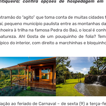
ntiqueira; confira opções de hospedagem em
ontramão do “agito” que toma conta de muitas cidades t
aí, pequeno município paulista entre as montanhas da
oeira à trilha na famosa Pedra do Baú, o local é con
à natureza. Ah! Gosta de um pouquinho de folia? T
pico do interior, com direito a marchinhas e bloquin
elação ao feriado de Carnaval – de sexta (9) a terça-fe