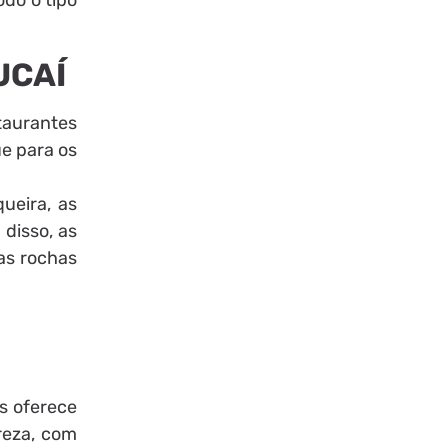
do o tipo
UCAÍ
taurantes
ue para os
ueira, as
 disso, as
as rochas
s oferece
reza, com