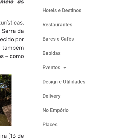
 meio às
Hoteis e Destinos
urísticas,
Restaurantes
 Serra da
Bares e Cafés
hecido por
em também
Bebidas
hos – como
Eventos
Design e Utilidades
Delivery
No Empório
Places
ira (13 de