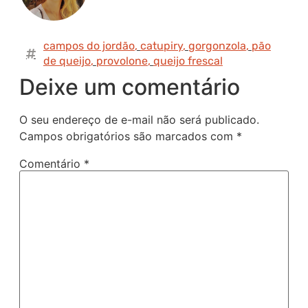
campos do jordão
,
catupiry
,
gorgonzola
,
pão
de queijo
,
provolone
,
queijo frescal
Deixe um comentário
O seu endereço de e-mail não será publicado.
Campos obrigatórios são marcados com
*
Comentário
*