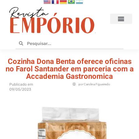
Hoteis e Destinos
Bares e Cafés
Design e Utilidades
No Empório
Cozinha Dona Benta oferece oficinas
no Farol Santander em parceria com a
Accademia Gastronomica
Publicado em
por
Carolina Figueiredo
09/05/2023