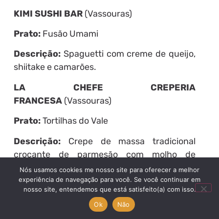
KIMI SUSHI BAR
(Vassouras)
Prato:
Fusão Umami
Descrição:
Spaguetti com creme de queijo,
shiitake e camarões.
LA CHEFE CREPERIA
FRANCESA
(Vassouras)
Prato:
Tortilhas do Vale
Descrição:
Crepe de massa tradicional
crocante de parmesão com molho de
gorgonzola e bacon.
Nós usamos cookies me nosso site para oferecer a melhor
experiência de navegação para você. Se você continuar em
LE VELÓ MONTAIGNE
(Miguel Pereira)
nosso site, entendemos que está satisfeito(a) com isso.
Ok
Não
Prato:
Ravióli de Abóbora e Queijo de Cabra