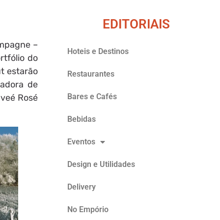
EDITORIAIS
ampagne –
Hoteis e Destinos
tfólio do
ut estarão
Restaurantes
tadora de
Bares e Cafés
uveé Rosé
Bebidas
Eventos
Design e Utilidades
Delivery
No Empório