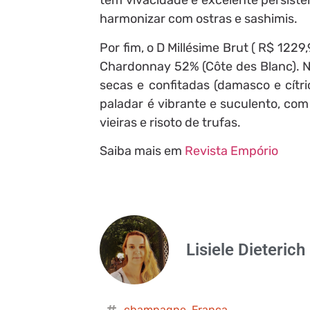
tem vivacidade e excelente persistê
harmonizar com ostras e sashimis.
Por fim, o D Millésime Brut ( R$ 1229
Chardonnay 52% (Côte des Blanc). N
secas e confitadas (damasco e cítri
paladar é vibrante e suculento, com
vieiras e risoto de trufas.
Saiba mais em
Revista Empório
Lisiele Dieterich
champagne
,
França