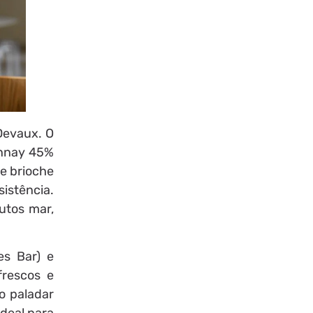
Devaux. O
onnay 45%
de brioche
istência.
utos mar,
es Bar) e
frescos e
o paladar