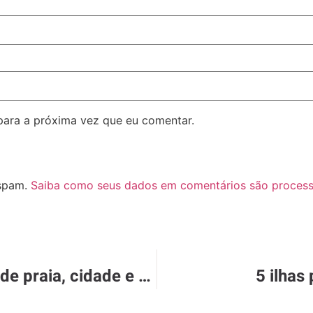
para a próxima vez que eu comentar.
 spam.
Saiba como seus dados em comentários são proces
Puerto Vallarta tem opções de praia, cidade e selva para você conhecer
5 ilhas