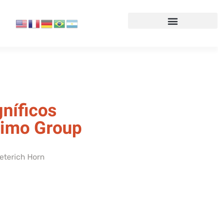
níficos
simo Group
ieterich Horn