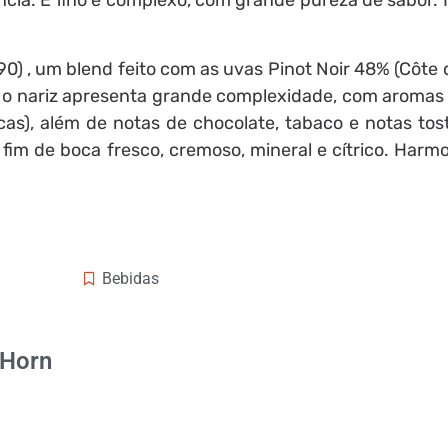
ncia. É fino e complexo, com grande pureza de sabor. 
,90) , um blend feito com as uvas Pinot Noir 48% (Côte 
o nariz apresenta grande complexidade, com aromas 
cas), além de notas de chocolate, tabaco e notas tos
 fim de boca fresco, cremoso, mineral e cítrico. Har
Bebidas
 Horn