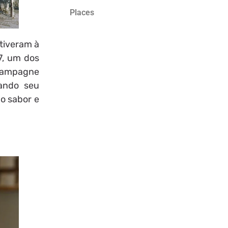
Places
stiveram à
7, um dos
Champagne
ando seu
o sabor e