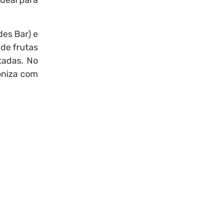
Ideal para
des Bar) e
de frutas
tadas. No
moniza com