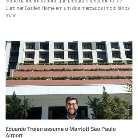
etapa da incorporadora, que prepara o lançamento do
Luminer Garden Home em um dos mercados imobiliários
mais
Leia Mais »
Eduardo Troian assume o Marriott São Paulo
Airport