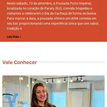
Neste sábado, 13 de setembro, a Pousada Porto Imperial,
localizada no coração de Paraty (RJ), convida hóspedes e
visitantes a celebrarem o Dia da Cachaça de forma exclusiva.
Para marcar a data, a pousada oferece um drink cortesia em
seu bar, proporcionando uma experiência única que une sabor,
tradição e
Leia Mais »
Vale Conhecer