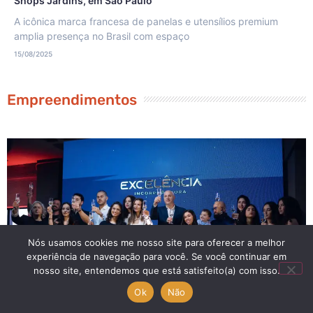
Shops Jardins, em São Paulo
A icônica marca francesa de panelas e utensílios premium
amplia presença no Brasil com espaço
15/08/2025
Empreendimentos
Nós usamos cookies me nosso site para oferecer a melhor
experiência de navegação para você. Se você continuar em
nosso site, entendemos que está satisfeito(a) com isso.
Ok
Não