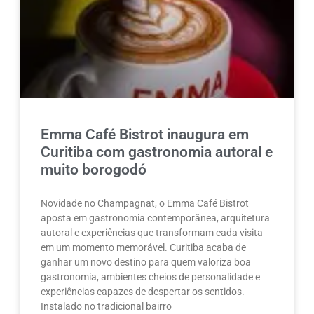
Emma Café Bistrot inaugura em
Curitiba com gastronomia autoral e
muito borogodó
Novidade no Champagnat, o Emma Café Bistrot
aposta em gastronomia contemporânea, arquitetura
autoral e experiências que transformam cada visita
em um momento memorável. Curitiba acaba de
ganhar um novo destino para quem valoriza boa
gastronomia, ambientes cheios de personalidade e
experiências capazes de despertar os sentidos.
Instalado no tradicional bairro