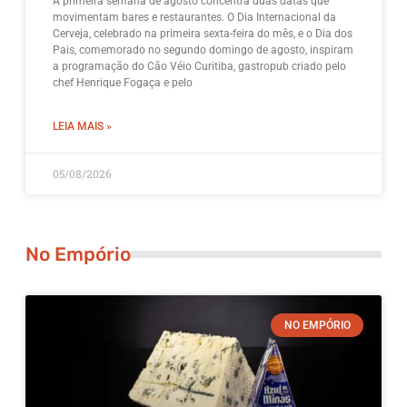
A primeira semana de agosto concentra duas datas que
movimentam bares e restaurantes. O Dia Internacional da
Cerveja, celebrado na primeira sexta-feira do mês, e o Dia dos
Pais, comemorado no segundo domingo de agosto, inspiram
a programação do Cão Véio Curitiba, gastropub criado pelo
chef Henrique Fogaça e pelo
LEIA MAIS »
05/08/2026
No Empório
NO EMPÓRIO