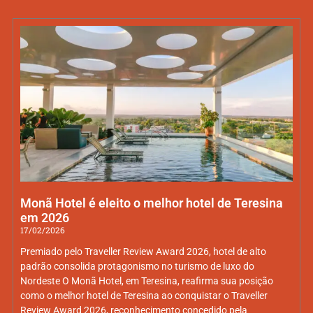
Monã Hotel é eleito o melhor hotel de Teresina
em 2026
17/02/2026
Premiado pelo Traveller Review Award 2026, hotel de alto
padrão consolida protagonismo no turismo de luxo do
Nordeste O Monã Hotel, em Teresina, reafirma sua posição
como o melhor hotel de Teresina ao conquistar o Traveller
Review Award 2026, reconhecimento concedido pela