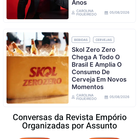
Anos
CAROLINA
05/08/2026
FIGUEIREDO
BEBIDAS
CERVEJAS
Skol Zero Zero
Chega A Todo O
Brasil E Amplia O
Consumo De
Cerveja Em Novos
Momentos
CAROLINA
05/08/2026
FIGUEIREDO
Conversas da Revista Empório
Organizadas por Assunto